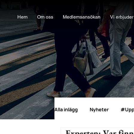
Hem
Om oss
Medlemsansökan
Vi erbjuder
Alla inlägg
Nyheter
#Upp
Möjlighetsinkubatorn
Ra