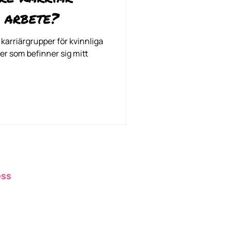
 arbete?
 karriärgrupper för kvinnliga
ter som befinner sig mitt
ess
römergatan 25B, Stockholm