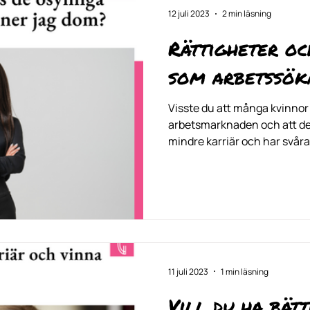
12 juli 2023
2 min läsning
Rättigheter o
som arbetssök
Visste du att många kvinnor
arbetsmarknaden och att det
mindre karriär och har svårar
11 juli 2023
1 min läsning
Vill du ha bät