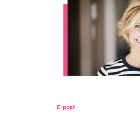
E-post
giveitforwardsweden@gmail.co