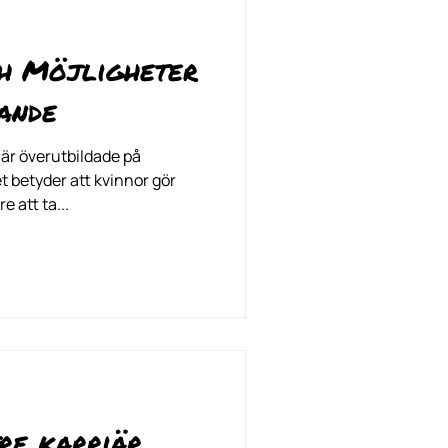
ch Möjligheter
ande
 är överutbildade på
 betyder att kvinnor gör
e att ta...
tre karriär