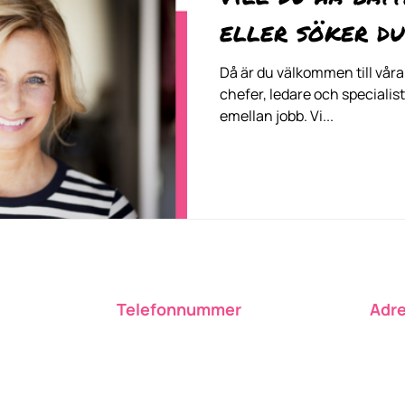
eller söker du
Då är du välkommen till våra
chefer, ledare och specialis
emellan jobb. Vi...
Telefonnummer
Adr
m
0763-14 09 09
Alst