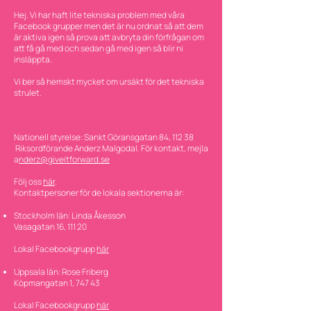
Hej. Vi har haft lite tekniska problem med våra
Facebook grupper men det är nu ordnat så att dem
är aktiva igen så prova att avbryta din förfrågan om
att få gå med och sedan gå med igen så blir ni
insläppta.
Vi ber så hemskt mycket om ursäkt för det tekniska
strulet.
Nationell styrelse: Sankt Göransgatan 84, 112 38
‎ Riksordförande Anderz Malgodal. För kontakt, mejla
a
nderz@giveitforward.se
Följ oss
här
.
Kontaktpersoner för de lokala sektionerna är:
Stockholm län: Linda Åkesson
Vasagatan 16, 111 20
Lokal Facebookgrupp
här
Uppsala län: Rose Friberg
Köpmangatan 1, 747 43
Lokal Facebookgrupp
här