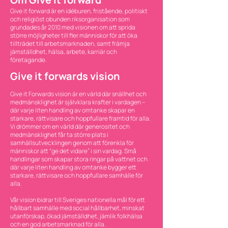
Give it forward är en idéburen, fristående, politiskt
och religiöst obunden riksorganisation som
grundades år 2010 med visionen om att sprida
större möjligheter till fler människor för att öka
tillträdet till arbetsmarknaden, samt främja
jämställdhet, hälsa, arbete, karriär och
företagande.
Give it forwards vision
Give it Forwards vision är en värld där snällhet och
medmänsklighet är självklara krafter i vardagen –
där varje liten handling av omtanke skapar en
starkare, rättvisare och hoppfullare framtid för alla.
Vi drömmer om en värld där generositet och
medmänsklighet får ta större plats i
samhällsutvecklingen genom att förenkla för
människor att “ge det vidare” i sin vardag. Små
handlingar som skapar stora ringar på vattnet och
där varje liten handling av omtanke bygger ett
starkare, rättvisare och hoppfullare samhälle för
alla.
Vår vision bidrar till Sveriges nationella mål för ett
hållbart samhälle med social hållbarhet, minskat
utanförskap, ökad jämställdhet, jämlik folkhälsa
och en god arbetsmarknad för alla.