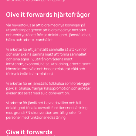
Give it forwards hjärtefrågor
Vår huvudfokus är att bidra med nya lösningar på
utanförskapet genom att bidra med nya metoder
och verktyg för att främja delaktighet, jämställdhet,
hälsa och arbete i samhället.
​
Vi arbetar för ett jämställt samhälle så att kvinnor
och män ska ha samma makt att forma samhället
och sina egna liv, utifrån områdena makt,
inflytande, ekonomi, hälsa, utbildning, arbete, samt
könsrelaterat våld och hedersrelaterat våld och
förtryck (våld i nära relation).​
Vi arbetar för en jämställd folkhälsa som förebygger
psykisk ohälsa, främjar hälsopromotion och arbetar
evidensbaserat med suicidprevention.
Vi arbetar för jämlikhet i levnadsvillkor och full
delaktighet för alla oavsett funktionsnedsättning
med grund i FN:s konvention om rättigheter för
personer med funktionsnedsättning.
Give it forwards