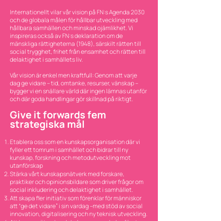
Internationellt vilar vår vision på FN:s Agenda 2030
och de globala målen för hållbar utveckling med
hållbara samhällen och minskad ojämlikhet. Vi
inspireras också av FN:s deklaration om de
mänskliga rättigheterna (1948), särskilt rätten till
social trygghet, frihet från ensamhet och rätten till
delaktighet i samhällets liv.
Vår vision är enkel men kraftfull: Genom att varje
dag ge vidare – tid, omtanke, resurser, vänskap –
bygger vi en snällare värld där ingen lämnas utanför
och där goda handlingar gör skillnad på riktigt.
Give it forwards fem
strategiska mål
Etablera oss som en kunskapsorganisation där vi
fyller ett tomrum i samhället och bidrar till ny
kunskap, forskning och metodutveckling mot
utanförskap
Stärka vårt kunskapsnätverk med forskare,
praktiker och opinionsbildare som driver frågor om
social inkludering och delaktighet i samhället.
Att skapa fler initiativ som förenklar för människor
att “ge det vidare” i sin vardag –med stöd av social
innovation, digitalisering och ny teknisk utveckling.