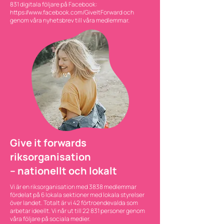
831 digitala följare på Facebook:
https://www.facebook.com/GiveItForward
och
genom våra nyhetsbrev till våra medlemmar.
Give it forwards
riksorganisation
– nationellt och lokalt
Vi är en riksorganisation med 3838 medlemmar
fördelat på 6 lokala sektioner med lokala styrelser
över landet. Totalt är vi 42 förtroendevalda som
arbetar ideellt. Vi når ut till 22 831 personer genom
våra följare på sociala medier.