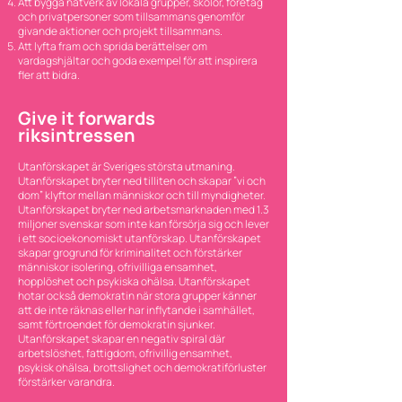
Att bygga nätverk av lokala grupper, skolor, företag
och privatpersoner som tillsammans genomför
givande aktioner och projekt tillsammans.
Att lyfta fram och sprida berättelser om
vardagshjältar och goda exempel för att inspirera
fler att bidra.
Give it forwards
riksintressen
Utanförskapet är Sveriges största utmaning.
Utanförskapet bryter ned tilliten och skapar ”vi och
dom” klyftor mellan människor och till myndigheter.
Utanförskapet bryter ned arbetsmarknaden med 1.3
miljoner svenskar som inte kan försörja sig och lever
i ett socioekonomiskt utanförskap. Utanförskapet
skapar grogrund för kriminalitet och förstärker
människor isolering, ofrivilliga ensamhet,
hopplöshet och psykiska ohälsa. Utanförskapet
hotar också demokratin när stora grupper känner
att de inte räknas eller har inflytande i samhället,
samt förtroendet för demokratin sjunker.
Utanförskapet skapar en negativ spiral där
arbetslöshet, fattigdom, ofrivillig ensamhet,
psykisk ohälsa, brottslighet och demokratiförluster
förstärker varandra.