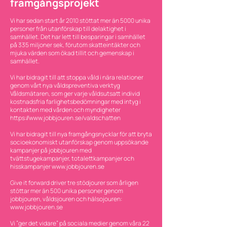
framgångsprojekt
Vi har sedan start år 2010 stöttat mer än 5000 unika
personer från utanförskap till delaktighet i
samhället. Det har lett till besparingar i samhället
på 335 miljoner sek, förutom skatteintäkter och
mjuka värden som ökad tillit och gemenskap i
samhället.
Vi har bidragit till att stoppa våld i nära relationer
genom vårt nya våldspreventiva verktyg
Våldsmätaren, som ger varje våldsutsatt individ
kostnadsfria farlighetsbedömningar med intyg i
kontakten med vården och myndigheter
https://www.jobbjouren.se/valdschatten
Vi har bidragit till nya framgångsnycklar för att bryta
socioekonomiskt utanförskap genom uppsökande
kampanjer på jobbjouren med
tvättstugekampanjer, totalettkampanjer och
hisskampanjer
www.jobbjouren.se
Give it forward driver tre stödjourer som årligen
stöttar mer än 500 unika personer genom
jobbjouren, våldsjouren och hälsojouren:
www.jobbjouren.se
Vi ”ger det vidare” på sociala medier genom våra 22