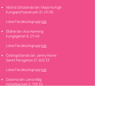
Västra Götalands län: Maja Hurtigh
Kungsportsavenyen 21, 411 36
Lokal Facebookgrupp
här
Skåne län: Ava Hanning
Kungsgatan 6, 211 49
Lokal Facebookgrupp
här
Östergötlands län: Jenny Hövre
Sankt Persgatan 27, 602 33
Lokal Facebookgrupp
här
Dalarna län: Lena Måg
Hotellbacken 2, 793 30
Lokal Facebookgrupp
här
Vill du vara med?
Som medlem får du vara del av en växande förening
med möjlighet till varierande uppdrag som leder till
ett bättre och mer inkluderande samhälle.
Tillsammans kämpar vi för något större och
bättre.
Bli medlem.