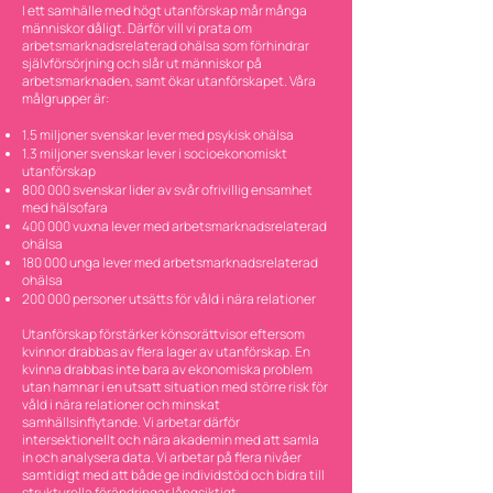
I ett samhälle med högt utanförskap mår många
människor dåligt. Därför vill vi prata om
arbetsmarknadsrelaterad ohälsa som förhindrar
självförsörjning och slår ut människor på
arbetsmarknaden, samt ökar utanförskapet. Våra
målgrupper är:
1.5 miljoner svenskar lever med psykisk ohälsa
1.3 miljoner svenskar lever i socioekonomiskt
utanförskap
800 000 svenskar lider av svår ofrivillig ensamhet
med hälsofara
400 000 vuxna lever med arbetsmarknadsrelaterad
ohälsa
180 000 unga lever med arbetsmarknadsrelaterad
ohälsa
200 000 personer utsätts för våld i nära relationer
Utanförskap förstärker könsorättvisor eftersom
kvinnor drabbas av flera lager av utanförskap. En
kvinna drabbas inte bara av ekonomiska problem
utan hamnar i en utsatt situation med större risk för
våld i nära relationer och minskat
samhällsinflytande. Vi arbetar därför
intersektionellt och nära akademin med att samla
in och analysera data. Vi arbetar på flera nivåer
samtidigt med att både ge individstöd och bidra till
strukturella förändringar långsiktigt.