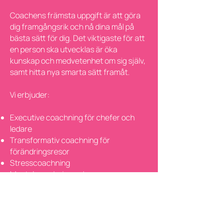
Coachens främsta uppgift är att göra
dig framgångsrik och nå dina mål på
bästa sätt för dig. Det viktigaste för att
en person ska utvecklas är öka
kunskap och medvetenhet om sig själv,
samt hitta nya smarta sätt framåt.
Vi erbjuder:
Executive coachning för chefer och
ledare
Transformativ coachning för
förändringsresor
Stresscoachning
Mental coachning och
arbetsrehabilitering
Matchningscoachning med osynliga
jobb metodiken