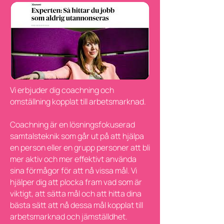
Vi erbjuder dig coachning och
omställning kopplat till arbetsmarknad.
Coachning är en lösningsfokuserad
samtalsteknik som går ut på att hjälpa
en person eller en grupp personer att bli
mer aktiv och mer effektivt använda
sina förmågor för att nå vissa mål. Vi
hjälper dig att plocka fram vad som är
viktigt, att sätta mål och att hitta dina
bästa sätt att nå dessa mål kopplat till
arbetsmarknad och jämställdhet.