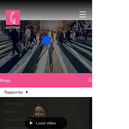
Blogg
Rapporter
Alla inlägg
Nyheter
#Upptäckvåldet
Load video
Centrum mot