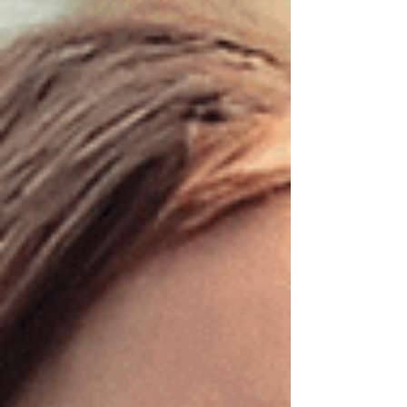
strategisk samverkan med offentlig sektor,
akademi och civilsamhälle skapas
evidensbaserade verktyg för tidigare upptä