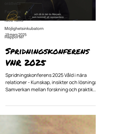
orättvisa
Feed-do
Idea Talks
Möjlighetsinkubatorn
19 mars 2025
Rapporter
Spridningskonferens
VNR 2025
Spridningskonferens 2025 Våld i nära
relationer - Kunskap, insikter och lösningar.
Samverkan mellan forskning och praktik.
Projektet syftar till att synliggöra
sambandet mellan våld i nära relationer och
arbetslöshet samt utveckla insatser för att
hjälpa utsatta individer att nå
självförsörjning och ett liv fritt från våld.
Genom utbildningar, vägledning och