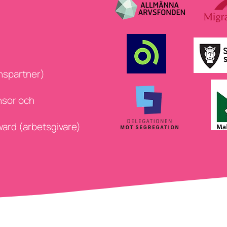
nspartner)
nsor och
rward (arbetsgivare)