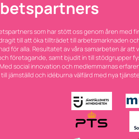
betspartners
marbetspartners som har stött oss genom åren med 
dragit till att öka tillträdet till arbetsmarknaden 
 för alla. Resultatet av våra samarbeten är att vi
h företagande, samt bjudit in till stödgrupper fysi
Med social innovation och medlemmarnas erfare
ill jämställd och idéburna välfärd med nya tjänst