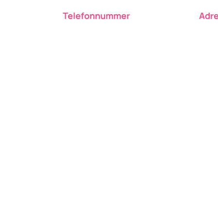
Telefonnummer
Adr
m
0763-14 09 09
Alst