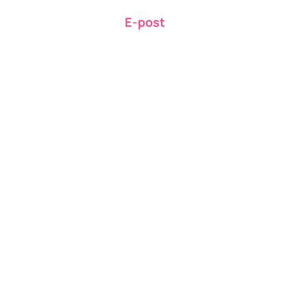
E-post
giveitforwardsweden@gmail.co