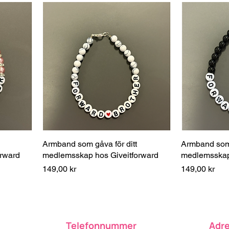
Armband som gåva för ditt
Armband som 
rward
medlemsskap hos Giveitforward
medlemsskap 
Pris
Pris
149,00 kr
149,00 kr
Telefonnummer
Adr