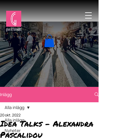
Inlägg
Alla inlägg
20 okt. 2022
Alla inlägg
Idea Talks – Alexandra
Nyheter
Pascalidou