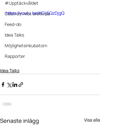
#Upptäckvåldet
https://youtu.be/KGlj6QzDjgQ
Centrum mot orättvisa
Feed-do
Idea Talks
Möjlighetsinkubatorn
Rapporter
Idea Talks
Senaste inlägg
Visa alla