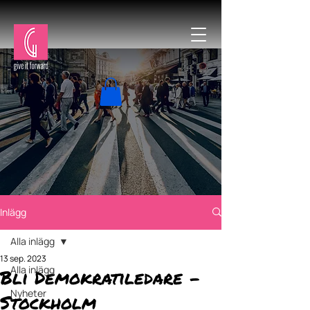
Inlägg
Alla inlägg
13 sep. 2023
Alla inlägg
Bli Demokratiledare -
Nyheter
Stockholm