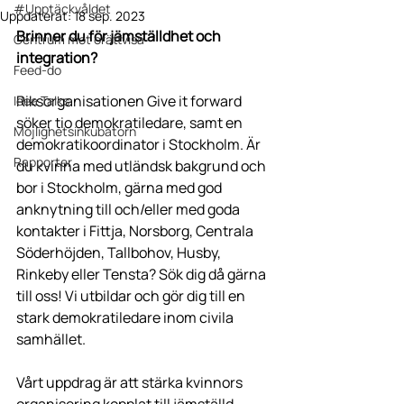
#Upptäckvåldet
Uppdaterat:
18 sep. 2023
Brinner du för jämställdhet och 
Centrum mot orättvisa
integration?
Feed-do
Riksorganisationen Give it forward 
Idea Talks
söker tio demokratiledare, samt en 
Möjlighetsinkubatorn
demokratikoordinator i Stockholm. Är 
Rapporter
du kvinna med utländsk bakgrund och 
bor i Stockholm, gärna med god 
anknytning till och/eller med goda 
kontakter i Fittja, Norsborg, Centrala 
Söderhöjden, Tallbohov, Husby, 
Rinkeby eller Tensta? Sök dig då gärna 
till oss! Vi utbildar och gör dig till en 
stark demokratiledare inom civila 
samhället.
Vårt uppdrag är att stärka kvinnors 
organisering kopplat till jämställd 