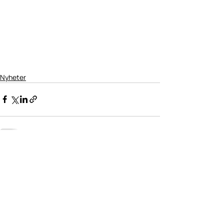
Nyheter
Senaste inlägg
Visa alla