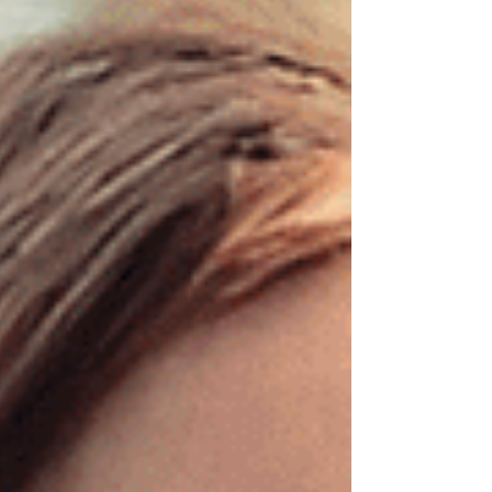
strategisk samverkan med offentlig sektor,
akademi och civilsamhälle skapas
evidensbaserade verktyg för tidigare upptä