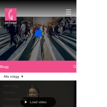
Blogg
Alla inlägg
Alla inlägg
Nyheter
#Upptäckvåldet
Load video
Centrum mot