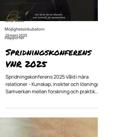
orättvisa
Feed-do
Idea Talks
Möjlighetsinkubatorn
19 mars 2025
Rapporter
Spridningskonferens
VNR 2025
Spridningskonferens 2025 Våld i nära
relationer - Kunskap, insikter och lösningar.
Samverkan mellan forskning och praktik.
Projektet syftar till att synliggöra
sambandet mellan våld i nära relationer och
arbetslöshet samt utveckla insatser för att
hjälpa utsatta individer att nå
självförsörjning och ett liv fritt från våld.
Genom utbildningar, vägledning och