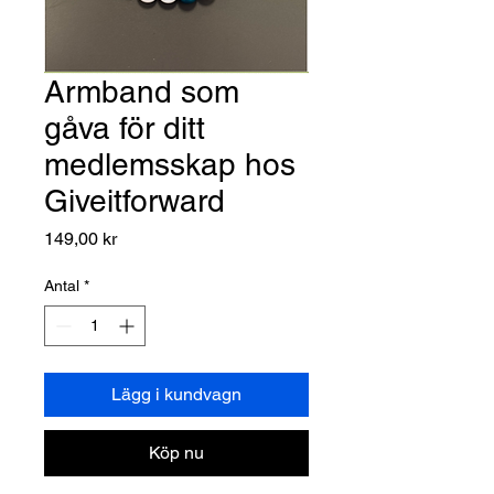
Armband som
gåva för ditt
medlemsskap hos
Giveitforward
Pris
149,00 kr
Antal
*
Lägg i kundvagn
Köp nu