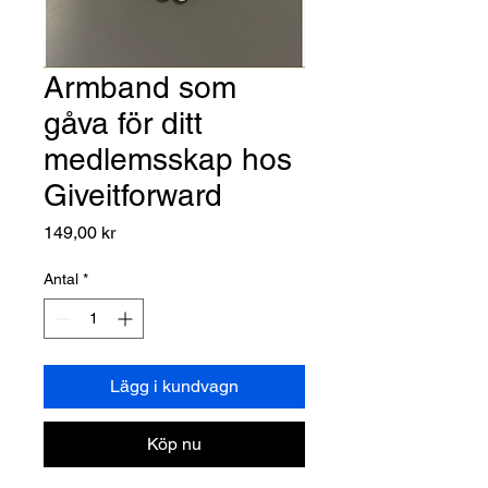
Armband som
gåva för ditt
medlemsskap hos
Giveitforward
Pris
149,00 kr
Antal
*
Lägg i kundvagn
Köp nu