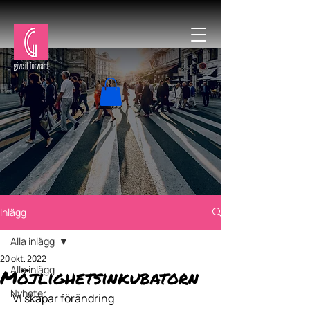
Inlägg
Alla inlägg
20 okt. 2022
Alla inlägg
Möjlighetsinkubatorn
Nyheter
Vi skapar förändring