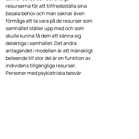
resurserna för att tillfredsställa sina 
basala behov och man saknar även 
förmåga att ta vara på de resurser som 
samhället ställer upp med och som 
skulle kunna få dem att känna sig 
delaktiga i samhället. Det andra 
antagandet i modellen är att mänskligt 
beteende till stor del är en funktion av 
individens tillgängliga resurser. 
Personer med psykiatriska besvär 
behöver tillgång till samma resurser 
som alla andra individer i samhället.
Har du en idé som du vill förverkliga, 
tveka inte att höra av dig. 
Möjlighetsinkubatorn