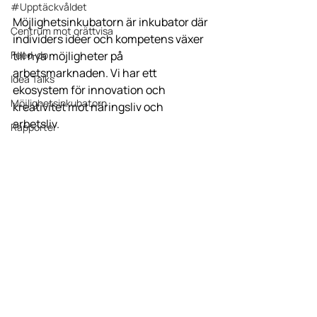
#Upptäckvåldet
Möjlighetsinkubatorn är inkubator där 
Centrum mot orättvisa
individers idéer och kompetens växer 
Feed-do
till nya möjligheter på 
arbetsmarknaden. Vi har ett 
Idea Talks
ekosystem för innovation och 
Möjlighetsinkubatorn
kreativitet mot näringsliv och 
arbetsliv. 
Rapporter