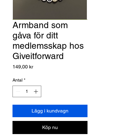
Armband som
gåva för ditt
medlemsskap hos
Giveitforward
Pris
149,00 kr
Antal
*
Lägg i kundvagn
Köp nu