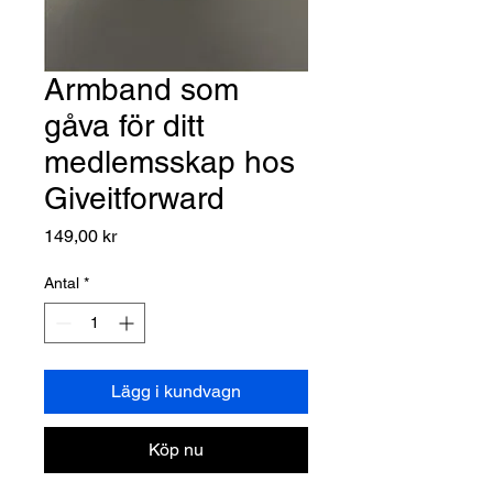
Armband som
gåva för ditt
medlemsskap hos
Giveitforward
Pris
149,00 kr
Antal
*
Lägg i kundvagn
Köp nu