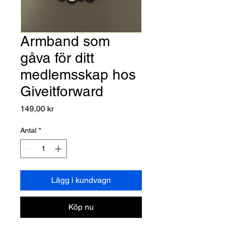
Armband som
gåva för ditt
medlemsskap hos
Giveitforward
Pris
149,00 kr
Antal
*
Lägg i kundvagn
Köp nu