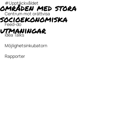
#Upptäckvåldet
områden med stora
Centrum mot orättvisa
socioekonomiska
Feed-do
utmaningar
Idea Talks
Möjlighetsinkubatorn
Rapporter