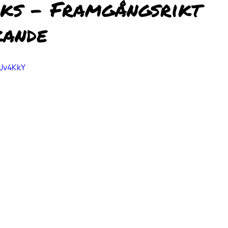
lks – Framgångsrikt
kande
5Jv4KkY