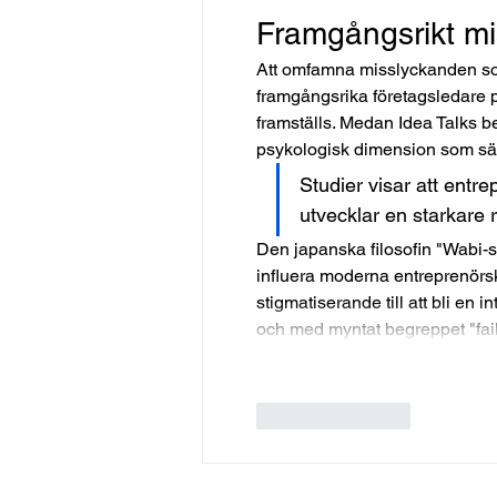
Framgångsrikt mis
Att omfamna misslyckanden so
framgångsrika företagsledare 
framställs. Medan Idea Talks be
psykologisk dimension som sä
Studier visar att entr
utvecklar en starkare 
Den japanska filosofin "Wabi-sab
influera moderna entreprenörskul
stigmatiserande till att bli en 
och med myntat begreppet "fa
Gilla
Svara