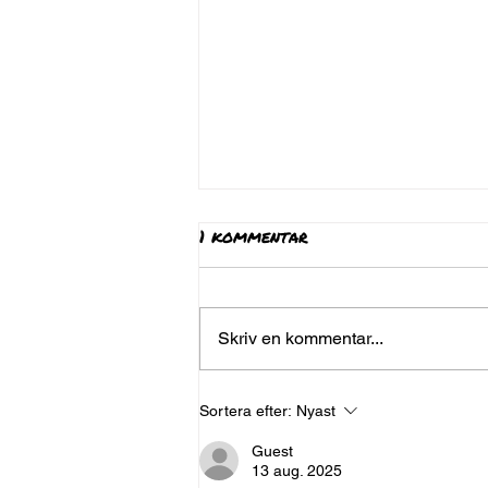
1 kommentar
Skriv en kommentar...
Idea Talks – Att Vända
Sortera efter:
Nyast
Motgång Till Framgång
Guest
13 aug. 2025