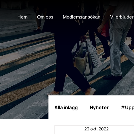
Hem
Om oss
Medlemsansökan
Vi erbjuder
Alla inlägg
Nyheter
#Upp
20 okt. 2022
Möjlighetsinkubatorn
Ra