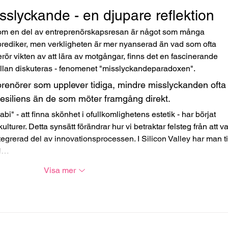
slyckande - en djupare reflektion
m en del av entreprenörskapsresan är något som många 
prediker, men verkligheten är mer nyanserad än vad som ofta 
rör vikten av att lära av motgångar, finns det en fascinerande 
llan diskuteras - fenomenet "misslyckandeparadoxen".
eprenörer som upplever tidiga, mindre misslyckanden ofta
resiliens än de som möter framgång direkt.
i" - att finna skönhet i ofullkomlighetens estetik - har börjat 
turer. Detta synsätt förändrar hur vi betraktar felsteg från att va
integrerad del av innovationsprocessen. I Silicon Valley har man til
il…
Visa mer