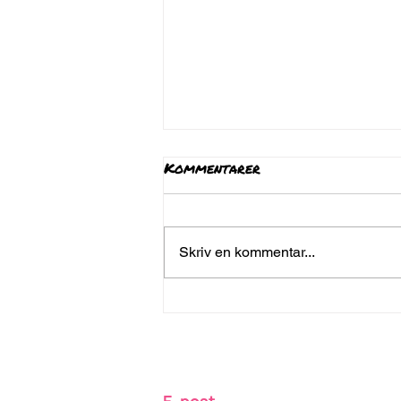
Kommentarer
Skriv en kommentar...
Fler volontärer sökes
till uppsökande
verksamhet för våra
stödjourer