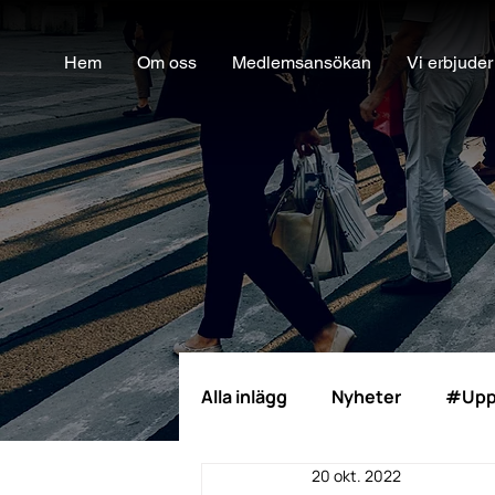
Hem
Om oss
Medlemsansökan
Vi erbjuder
Alla inlägg
Nyheter
#Upp
20 okt. 2022
Möjlighetsinkubatorn
Ra