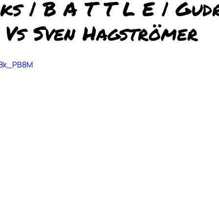
ks | B A T T L E | Gud
 Vs Sven Hagströmer
XS8k_PB8M