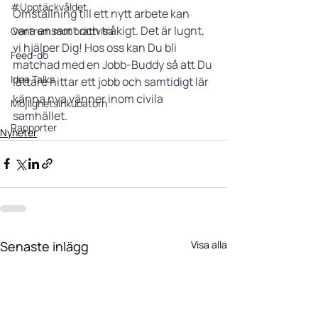
#Upptäckvåldet
Omställning till ett nytt arbete kan 
vara ensamt och tråkigt. Det är lugnt, 
Centrum mot orättvisa
vi hjälper Dig! Hos oss kan Du bli 
Feed-do
matchad med en Jobb-Buddy så att Du 
Idea Talks
lättare hittar ett jobb och samtidigt lär 
känna nya vänner inom civila 
Möjlighetsinkubatorn
samhället. 
Rapporter
Nyheter
Senaste inlägg
Visa alla