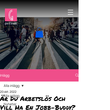
Inlägg
Alla inlägg
20 okt. 2022
Alla inlägg
Är Du Arbetslös Och
Nyheter
Vill Ha En Jobb-Buddy?